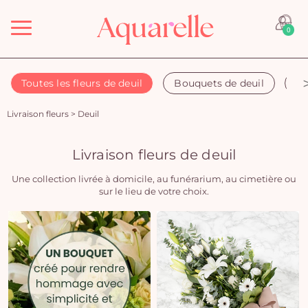
Menu
0
Toutes les fleurs de deuil
Bouquets de deuil
Co
Livraison fleurs
>
Deuil
Livraison fleurs de deuil
Une collection livrée à domicile, au funérarium, au cimetière ou
sur le lieu de votre choix.