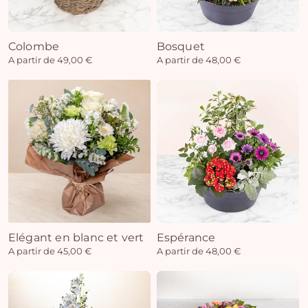
Colombe
Bosquet
Vo
A partir de 49,00 €
A partir de 48,00 €
pan
e
vi
Elégant en blanc et vert
Espérance
A partir de 45,00 €
A partir de 48,00 €