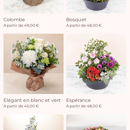
Colombe
Bosquet
Vo
A partir de 49,00 €
A partir de 48,00 €
pan
e
vi
Elégant en blanc et vert
Espérance
A partir de 45,00 €
A partir de 48,00 €