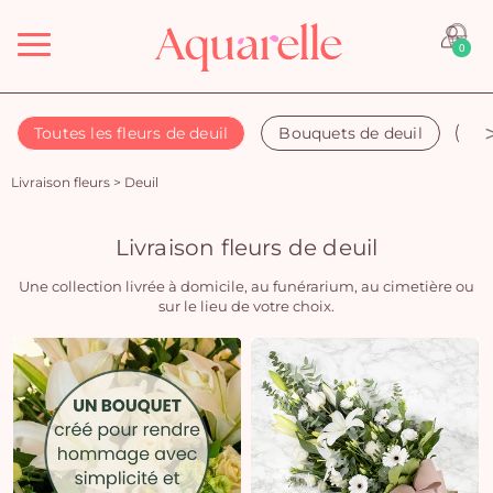
Menu
0
Toutes les fleurs de deuil
Bouquets de deuil
Co
Livraison fleurs
>
Deuil
Livraison fleurs de deuil
Une collection livrée à domicile, au funérarium, au cimetière ou
sur le lieu de votre choix.