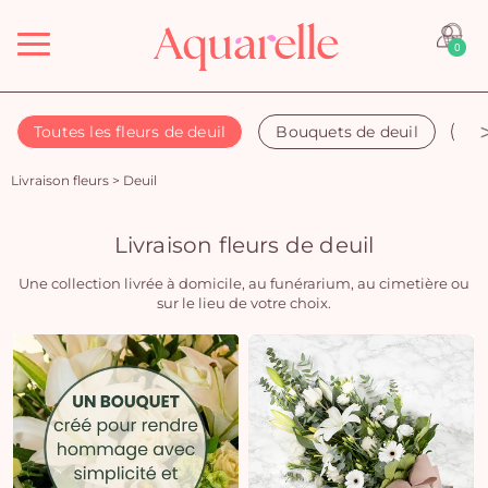
Menu
0
Toutes les fleurs de deuil
Bouquets de deuil
Co
Livraison fleurs
>
Deuil
Livraison fleurs de deuil
Une collection livrée à domicile, au funérarium, au cimetière ou
sur le lieu de votre choix.