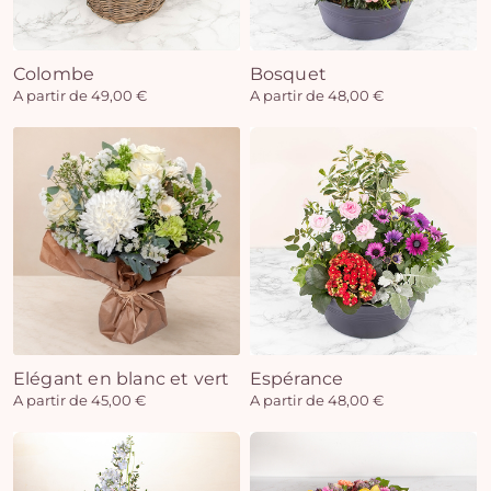
Colombe
Bosquet
Vo
A partir de 49,00 €
A partir de 48,00 €
pan
e
vi
Elégant en blanc et vert
Espérance
A partir de 45,00 €
A partir de 48,00 €