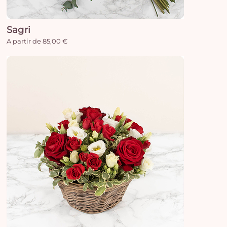
e
vi
Sagri
A partir de 85,00 €