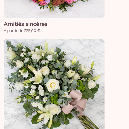
Amitiés sincères
A partir de 235,00 €
Vo
pan