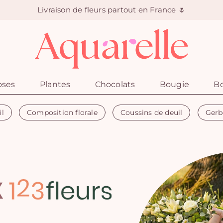
Livraison de fleurs partout en France 🌷
oses
Plantes
Chocolats
Bougie
Bo
il
Composition florale
Coussins de deuil
Gerb