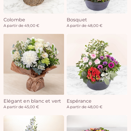
Colombe
Bosquet
Vo
A partir de 49,00 €
A partir de 48,00 €
pan
e
vi
Elégant en blanc et vert
Espérance
A partir de 45,00 €
A partir de 48,00 €