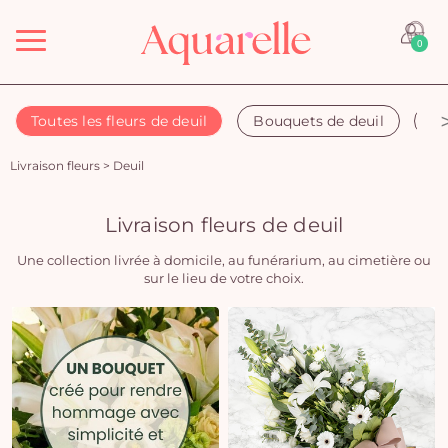
Menu
0
Toutes les fleurs de deuil
Bouquets de deuil
Co
Livraison fleurs
>
Deuil
Livraison fleurs de deuil
Une collection livrée à domicile, au funérarium, au cimetière ou
sur le lieu de votre choix.