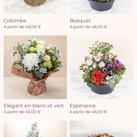
Colombe
Bosquet
Vo
A partir de 49,00 €
A partir de 48,00 €
pan
e
vi
Elégant en blanc et vert
Espérance
A partir de 45,00 €
A partir de 48,00 €