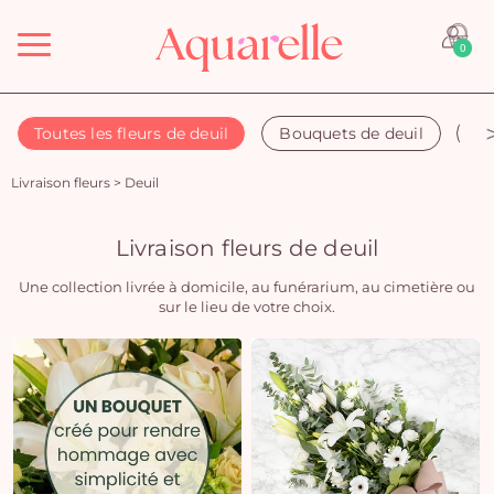
Menu
0
Toutes les fleurs de deuil
Bouquets de deuil
Co
Livraison fleurs
>
Deuil
Livraison fleurs de deuil
Une collection livrée à domicile, au funérarium, au cimetière ou
sur le lieu de votre choix.