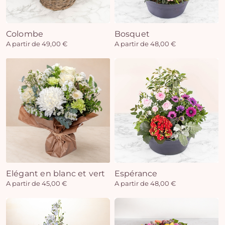
Colombe
Bosquet
Vo
A partir de 49,00 €
A partir de 48,00 €
pan
e
vi
Elégant en blanc et vert
Espérance
A partir de 45,00 €
A partir de 48,00 €