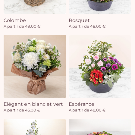
Colombe
Bosquet
Vo
A partir de 49,00 €
A partir de 48,00 €
pan
e
vi
Elégant en blanc et vert
Espérance
A partir de 45,00 €
A partir de 48,00 €