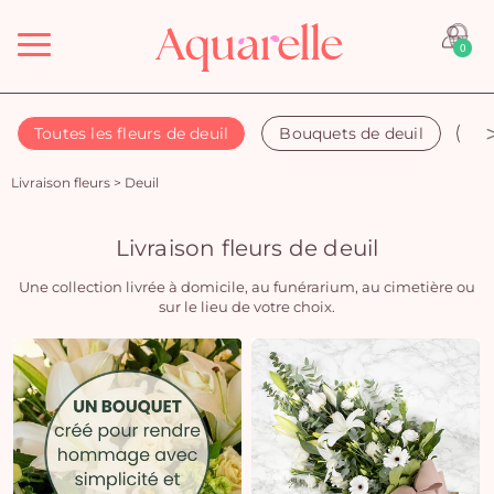
Menu
0
Toutes les fleurs de deuil
Bouquets de deuil
Co
Livraison fleurs
>
Deuil
Livraison fleurs de deuil
Une collection livrée à domicile, au funérarium, au cimetière ou
sur le lieu de votre choix.