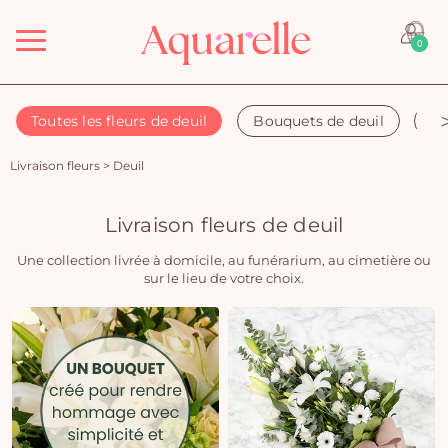
Menu
0
Toutes les fleurs de deuil
Bouquets de deuil
Co
Livraison fleurs
>
Deuil
Livraison fleurs de deuil
Une collection livrée à domicile, au funérarium, au cimetière ou
sur le lieu de votre choix.