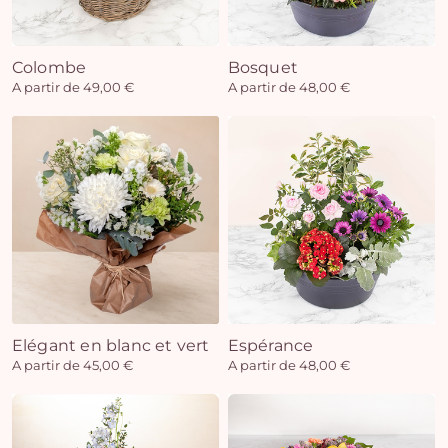
Colombe
Bosquet
Vo
A partir de 49,00 €
A partir de 48,00 €
pan
e
vi
Elégant en blanc et vert
Espérance
A partir de 45,00 €
A partir de 48,00 €