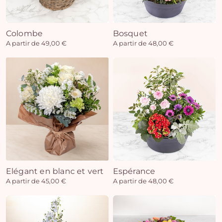
Colombe
Bosquet
Vo
A partir de 49,00 €
A partir de 48,00 €
pan
e
vi
Elégant en blanc et vert
Espérance
A partir de 45,00 €
A partir de 48,00 €