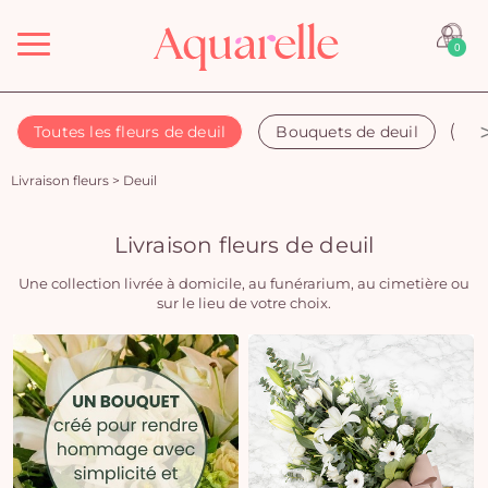
Menu
0
Toutes les fleurs de deuil
Bouquets de deuil
Co
Livraison fleurs
>
Deuil
Livraison fleurs de deuil
Une collection livrée à domicile, au funérarium, au cimetière ou
sur le lieu de votre choix.