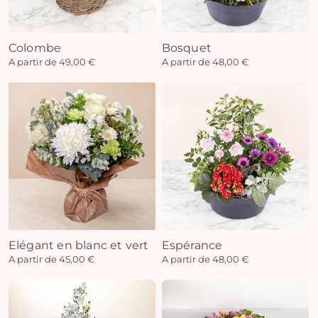
Colombe
Bosquet
Vo
A partir de 49,00 €
A partir de 48,00 €
pan
e
vi
Elégant en blanc et vert
Espérance
A partir de 45,00 €
A partir de 48,00 €