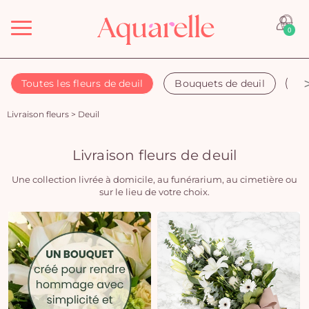
Menu
0
Toutes les fleurs de deuil
Bouquets de deuil
Co
Livraison fleurs
>
Deuil
Livraison fleurs de deuil
Une collection livrée à domicile, au funérarium, au cimetière ou
sur le lieu de votre choix.