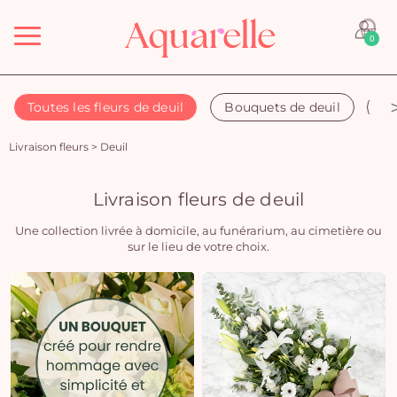
Menu
0
Toutes les fleurs de deuil
Bouquets de deuil
Co
Livraison fleurs
>
Deuil
Livraison fleurs de deuil
Une collection livrée à domicile, au funérarium, au cimetière ou
sur le lieu de votre choix.