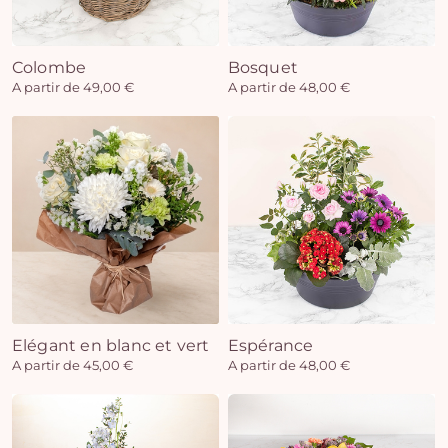
Colombe
Bosquet
Vo
A partir de 49,00 €
A partir de 48,00 €
pan
e
vi
Elégant en blanc et vert
Espérance
A partir de 45,00 €
A partir de 48,00 €