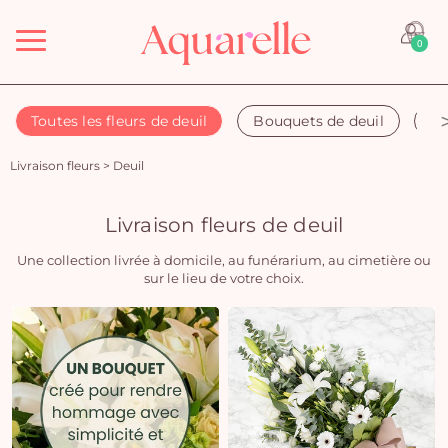
Menu
0
Toutes les fleurs de deuil
Bouquets de deuil
Co
Livraison fleurs
>
Deuil
Livraison fleurs de deuil
Une collection livrée à domicile, au funérarium, au cimetière ou
sur le lieu de votre choix.