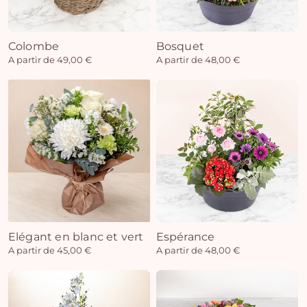
Colombe
Bosquet
Vo
A partir de 49,00 €
A partir de 48,00 €
pan
e
vi
Elégant en blanc et vert
Espérance
A partir de 45,00 €
A partir de 48,00 €