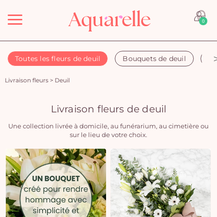
Menu
0
Toutes les fleurs de deuil
Bouquets de deuil
Co
Livraison fleurs
>
Deuil
Livraison fleurs de deuil
Une collection livrée à domicile, au funérarium, au cimetière ou
sur le lieu de votre choix.