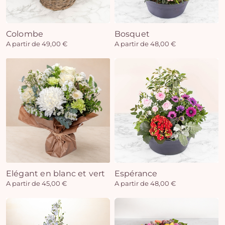
Colombe
Bosquet
Vo
A partir de 49,00 €
A partir de 48,00 €
pan
e
vi
Elégant en blanc et vert
Espérance
A partir de 45,00 €
A partir de 48,00 €