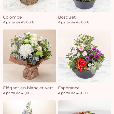
Colombe
Bosquet
Vo
A partir de 49,00 €
A partir de 48,00 €
pan
e
vi
Elégant en blanc et vert
Espérance
A partir de 45,00 €
A partir de 48,00 €