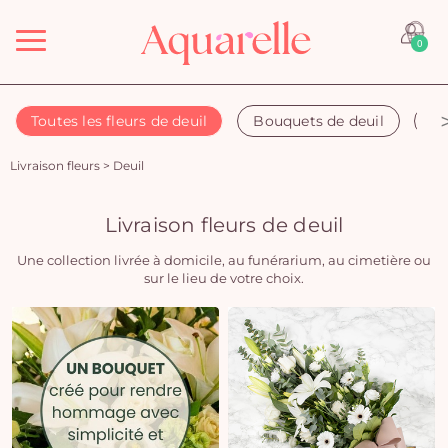
Menu
0
Toutes les fleurs de deuil
Bouquets de deuil
Co
Livraison fleurs
>
Deuil
Livraison fleurs de deuil
Une collection livrée à domicile, au funérarium, au cimetière ou
sur le lieu de votre choix.