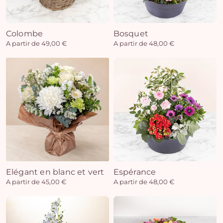
Colombe
Bosquet
Vo
A partir de 49,00 €
A partir de 48,00 €
pan
e
vi
Elégant en blanc et vert
Espérance
A partir de 45,00 €
A partir de 48,00 €