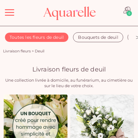
Menu
0
Toutes les fleurs de deuil
Bouquets de deuil
Co
Livraison fleurs
>
Deuil
Livraison fleurs de deuil
Une collection livrée à domicile, au funérarium, au cimetière ou
sur le lieu de votre choix.