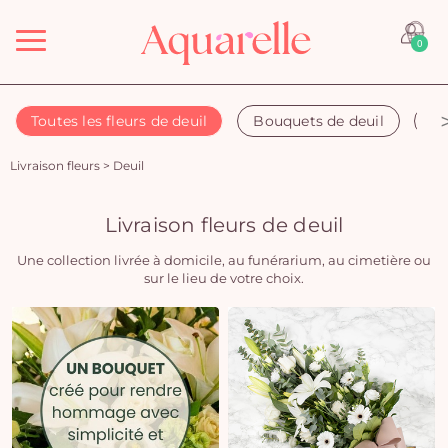
Menu
0
Toutes les fleurs de deuil
Bouquets de deuil
Co
Livraison fleurs
>
Deuil
Livraison fleurs de deuil
Une collection livrée à domicile, au funérarium, au cimetière ou
sur le lieu de votre choix.