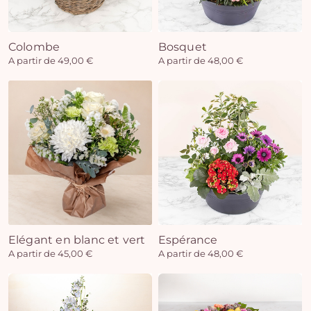
Colombe
Bosquet
Vo
A partir de 49,00 €
A partir de 48,00 €
pan
e
vi
Elégant en blanc et vert
Espérance
A partir de 45,00 €
A partir de 48,00 €