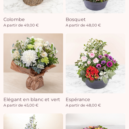
Colombe
Bosquet
Vo
A partir de 49,00 €
A partir de 48,00 €
pan
e
vi
Elégant en blanc et vert
Espérance
A partir de 45,00 €
A partir de 48,00 €