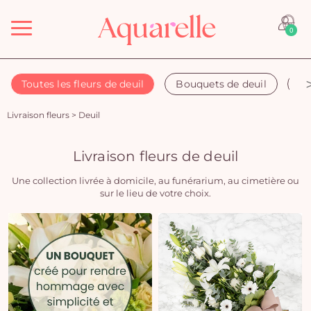
Menu
0
Toutes les fleurs de deuil
Bouquets de deuil
Co
Livraison fleurs
>
Deuil
Livraison fleurs de deuil
Une collection livrée à domicile, au funérarium, au cimetière ou
sur le lieu de votre choix.