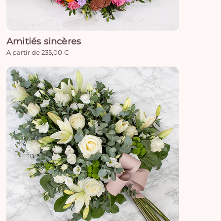
Amitiés sincères
A partir de 235,00 €
Vo
pan