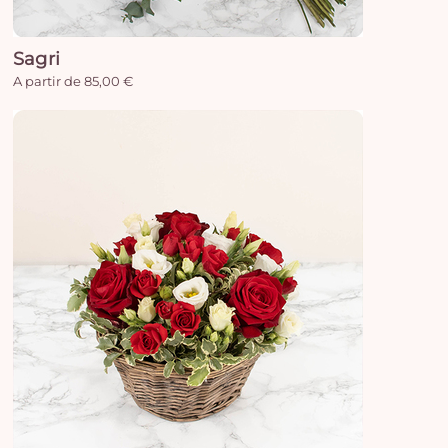
e
vi
Sagri
A partir de 85,00 €