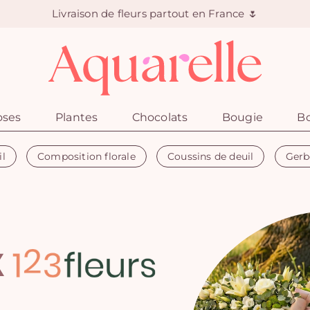
Livraison de fleurs partout en France 🌷
oses
Plantes
Chocolats
Bougie
Bo
il
Composition florale
Coussins de deuil
Gerb