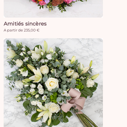
Amitiés sincères
A partir de 235,00 €
Vo
pan