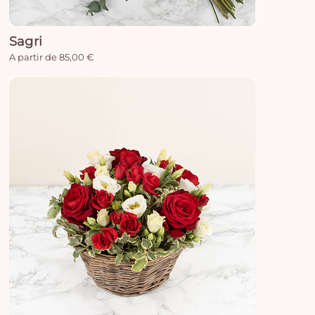
e
vi
Sagri
A partir de 85,00 €