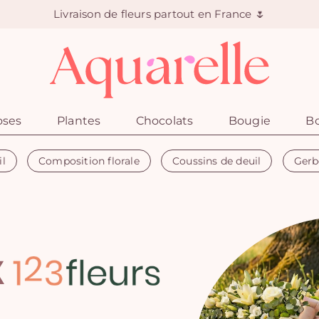
Livraison de fleurs partout en France 🌷
oses
Plantes
Chocolats
Bougie
Bo
il
Composition florale
Coussins de deuil
Gerb