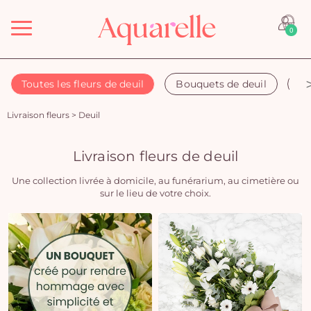
Menu
0
Toutes les fleurs de deuil
Bouquets de deuil
Co
Livraison fleurs
>
Deuil
Livraison fleurs de deuil
Une collection livrée à domicile, au funérarium, au cimetière ou
sur le lieu de votre choix.