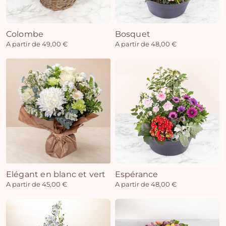
Colombe
Bosquet
Vo
A partir de 49,00 €
A partir de 48,00 €
pan
e
vi
Elégant en blanc et vert
Espérance
A partir de 45,00 €
A partir de 48,00 €