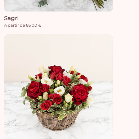
e
vi
Sagri
A partir de 85,00 €