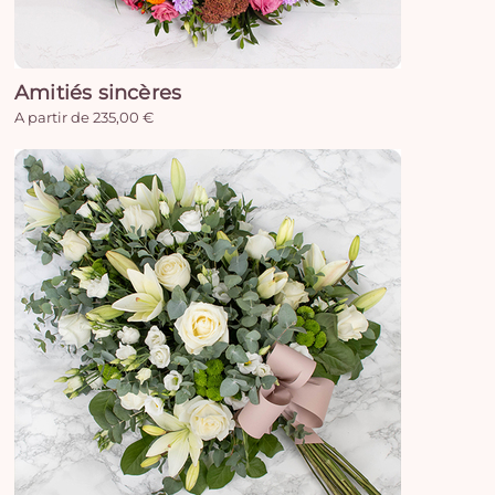
Amitiés sincères
A partir de 235,00 €
Vo
pan