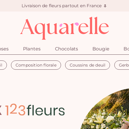
Livraison de fleurs partout en France 🌷
oses
Plantes
Chocolats
Bougie
Bo
il
Composition florale
Coussins de deuil
Gerb