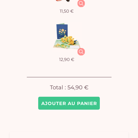
11,50 €
Vo
pan
e
vi
12,90 €
Total :
54,90 €
AJOUTER AU PANIER