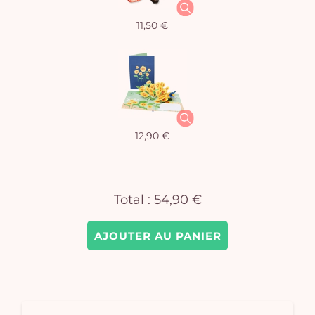
11,50 €
Vo
pan
e
vi
12,90 €
Total :
54,90 €
AJOUTER AU PANIER