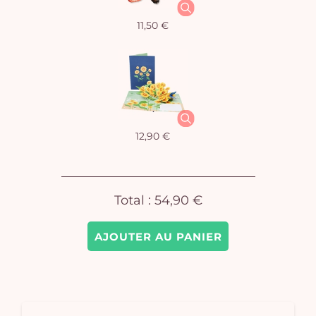
11,50 €
Vo
pan
e
vi
12,90 €
Total :
54,90 €
AJOUTER AU PANIER