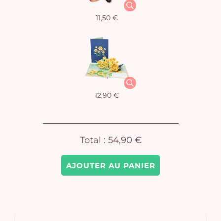
11,50 €
Vo
pan
e
vi
12,90 €
Total :
54,90 €
AJOUTER AU PANIER