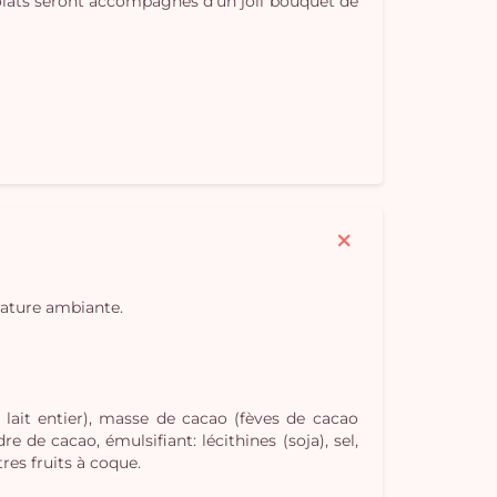
olats seront accompagnés d'un joli bouquet de
Vo
pan
e
rature ambiante.
vi
 lait entier), masse de cacao (fèves de cacao
e de cacao, émulsifiant: lécithines (soja), sel,
res fruits à coque.