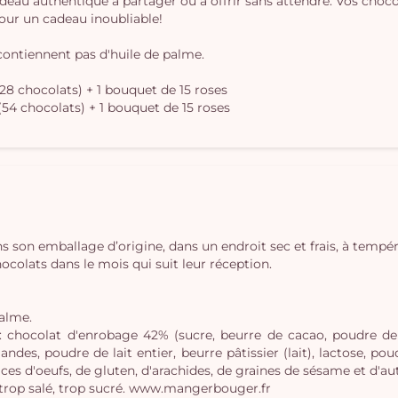
deau authentique à partager ou à offrir sans attendre. Vos choc
pour un cadeau inoubliable!
contiennent pas d'huile de palme.
28 chocolats) + 1 bouquet de 15 roses
(54 chocolats) + 1 bouquet de 15 roses
s son emballage d’origine, dans un endroit sec et frais, à tempé
lats dans le mois qui suit leur réception.
palme.
, : chocolat d'enrobage 42% (sucre, beurre de cacao, poudre de
des, poudre de lait entier, beurre pâtissier (lait), lactose, poudr
ces d'oeufs, de gluten, d'arachides, de graines de sésame et d'aut
 trop salé, trop sucré. www.mangerbouger.fr