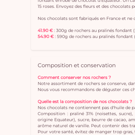
fondant enrobé de chocolat d'Equateur. Un ca
15 roses. Envoyez des fleurs et des chocolats 
Nos chocolats sont fabriqués en France et ne 
41.90 €
: 300g de rochers au pralinés fondant (
54.90 €
: 590g de rochers au pralinés fondant 
Composition et conservation
Comment conserver nos rochers ?
Notre assortiment de rochers se conserve, dan
Nous vous recommandons de déguster ces choco
Quelle est la composition de nos chocolats ?
Nos chocolats ne contiennent pas d'huile de 
Composition : praliné 31% (noisettes, sucre)
origine Equateur), sucre, beurre de cacao, aman
arôme naturel de vanille. Peut contenir des tra
Pour votre santé, évitez de manger trop gras,