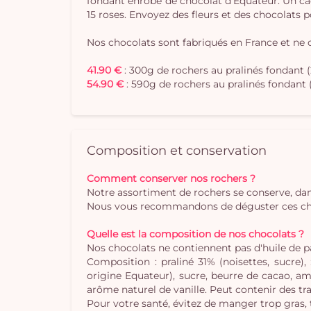
fondant enrobé de chocolat d'Equateur. Un ca
15 roses. Envoyez des fleurs et des chocolats 
Nos chocolats sont fabriqués en France et ne 
41.90 €
: 300g de rochers au pralinés fondant (
54.90 €
: 590g de rochers au pralinés fondant 
Composition et conservation
Comment conserver nos rochers ?
Notre assortiment de rochers se conserve, dan
Nous vous recommandons de déguster ces choco
Quelle est la composition de nos chocolats ?
Nos chocolats ne contiennent pas d'huile de 
Composition : praliné 31% (noisettes, sucre)
origine Equateur), sucre, beurre de cacao, aman
arôme naturel de vanille. Peut contenir des tra
Pour votre santé, évitez de manger trop gras,