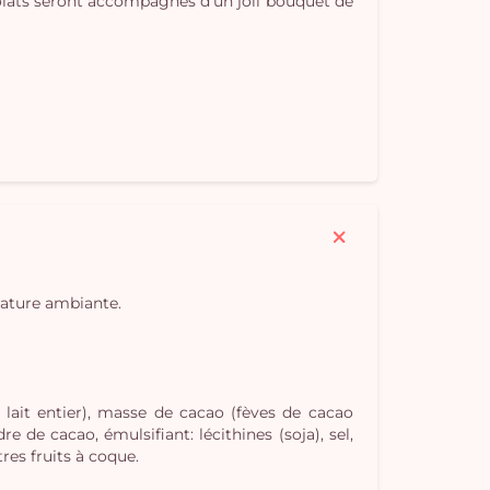
olats seront accompagnés d'un joli bouquet de
Vo
pan
e
rature ambiante.
vi
 lait entier), masse de cacao (fèves de cacao
e de cacao, émulsifiant: lécithines (soja), sel,
res fruits à coque.