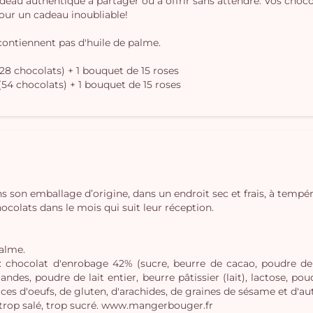
deau authentique à partager ou à offrir sans attendre. Vos choc
pour un cadeau inoubliable!
contiennent pas d'huile de palme.
28 chocolats) + 1 bouquet de 15 roses
(54 chocolats) + 1 bouquet de 15 roses
s son emballage d’origine, dans un endroit sec et frais, à tempé
lats dans le mois qui suit leur réception.
palme.
, : chocolat d'enrobage 42% (sucre, beurre de cacao, poudre de
des, poudre de lait entier, beurre pâtissier (lait), lactose, poudr
ces d'oeufs, de gluten, d'arachides, de graines de sésame et d'aut
 trop salé, trop sucré. www.mangerbouger.fr