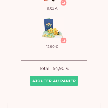
11,50 €
Vo
pan
e
vi
12,90 €
Total :
54,90 €
AJOUTER AU PANIER