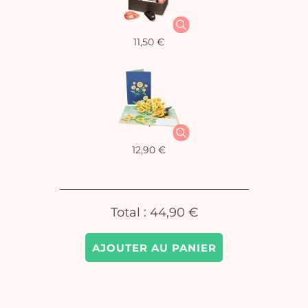
11,50 €
Vo
pan
e
vi
12,90 €
Total :
44,90 €
AJOUTER AU PANIER