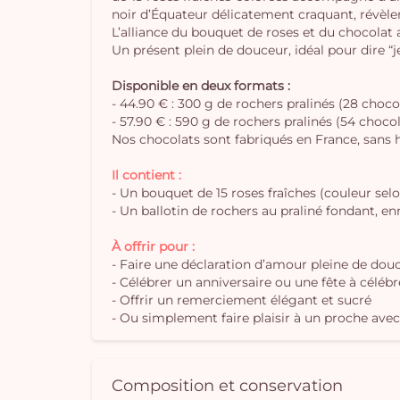
noir d’Équateur délicatement craquant, révèle
L’alliance du bouquet de roses et du chocolat ar
Un présent plein de douceur, idéal pour dire “j
Disponible en deux formats :
- 44.90 € : 300 g de rochers pralinés (28 choco
- 57.90 € : 590 g de rochers pralinés (54 choco
Nos chocolats sont fabriqués en France, sans h
Il contient :
- Un bouquet de 15 roses fraîches (couleur sel
- Un ballotin de rochers au praliné fondant, e
À offrir pour :
- Faire une déclaration d’amour pleine de dou
- Célébrer un anniversaire ou une fête à célé
- Offrir un remerciement élégant et sucré
- Ou simplement faire plaisir à un proche avec 
Composition et conservation