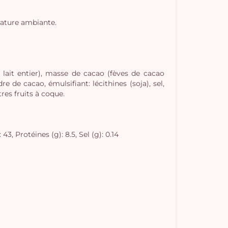
rature ambiante.
 lait entier), masse de cacao (fèves de cacao
e de cacao, émulsifiant: lécithines (soja), sel,
res fruits à coque.
3, Protéines (g): 8.5, Sel (g): 0.14