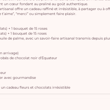
nt un cœur fondant au praliné au goût authentique.
tisanal offre un cadeau raffiné et irrésistible, à partager ou à off
e t’aime”, “merci” ou simplement faire plaisir.
lats) + 1 bouquet de 15 roses
lats) + 1 bouquet de 15 roses
uile de palme, avec un savoir-faire artisanal transmis depuis plus
on arrivage)
nrobés de chocolat noir d’Équateur
ceur
brer avec gourmandise
un cadeau fleurs et chocolats irrésistible