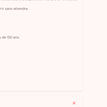
rir sans attendre.
 de 150 ans.
Vo
pan
e
vi