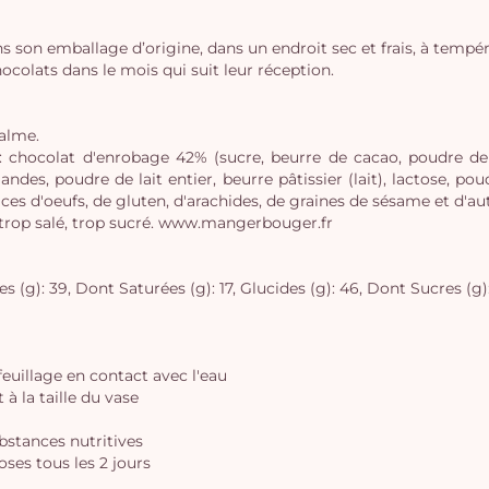
s son emballage d’origine, dans un endroit sec et frais, à tempé
lats dans le mois qui suit leur réception.
palme.
, : chocolat d'enrobage 42% (sucre, beurre de cacao, poudre de
des, poudre de lait entier, beurre pâtissier (lait), lactose, poudr
ces d'oeufs, de gluten, d'arachides, de graines de sésame et d'aut
 trop salé, trop sucré. www.mangerbouger.fr
 (g): 39, Dont Saturées (g): 17, Glucides (g): 46, Dont Sucres (g): 4
 feuillage en contact avec l'eau
à la taille du vase
ubstances nutritives
oses tous les 2 jours