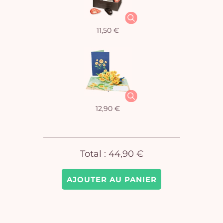
11,50 €
Vo
pan
e
vi
12,90 €
Total :
44,90 €
AJOUTER AU PANIER