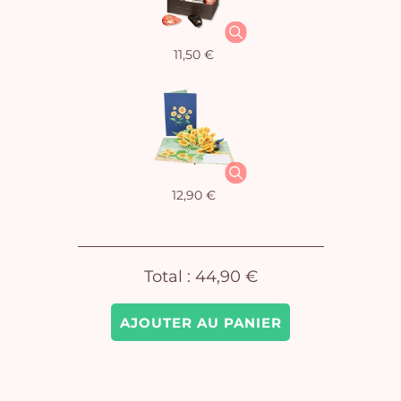
11,50 €
Vo
pan
e
vi
12,90 €
Total :
44,90 €
AJOUTER AU PANIER