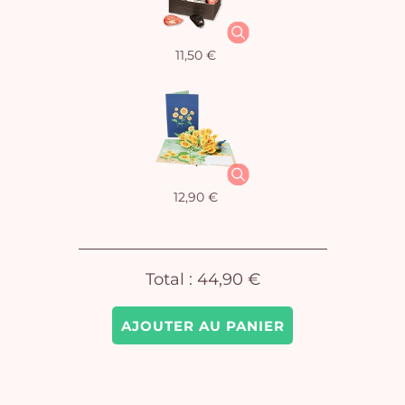
11,50 €
Vo
pan
e
vi
12,90 €
Total :
44,90 €
AJOUTER AU PANIER