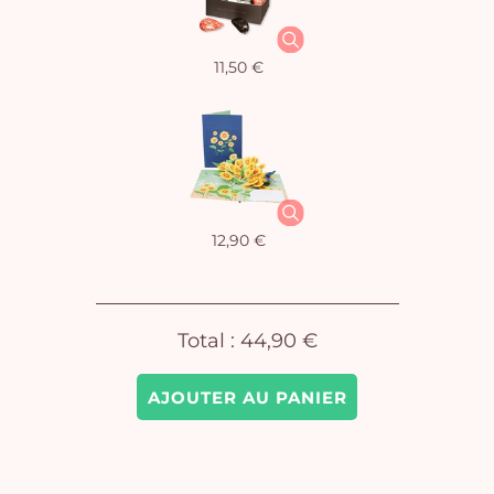
11,50 €
Vo
pan
e
vi
12,90 €
Total :
44,90 €
AJOUTER AU PANIER