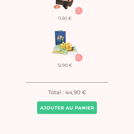
11,50 €
Vo
pan
e
vi
12,90 €
Total :
44,90 €
AJOUTER AU PANIER