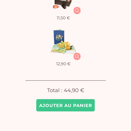
11,50 €
Vo
pan
e
vi
12,90 €
Total :
44,90 €
AJOUTER AU PANIER