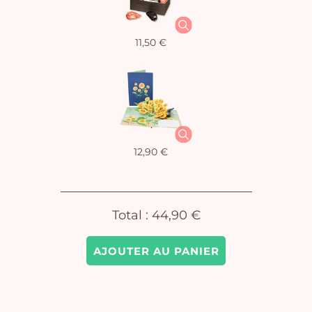
11,50 €
Vo
pan
e
vi
12,90 €
Total :
44,90 €
AJOUTER AU PANIER