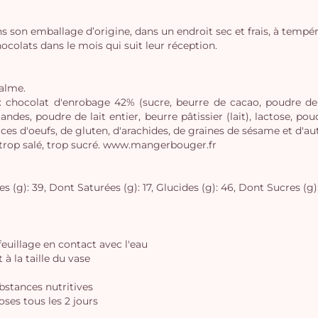
s son emballage d’origine, dans un endroit sec et frais, à tempé
lats dans le mois qui suit leur réception.
palme.
, : chocolat d'enrobage 42% (sucre, beurre de cacao, poudre de
des, poudre de lait entier, beurre pâtissier (lait), lactose, poudr
ces d'oeufs, de gluten, d'arachides, de graines de sésame et d'aut
 trop salé, trop sucré. www.mangerbouger.fr
 (g): 39, Dont Saturées (g): 17, Glucides (g): 46, Dont Sucres (g): 4
 feuillage en contact avec l'eau
à la taille du vase
ubstances nutritives
oses tous les 2 jours