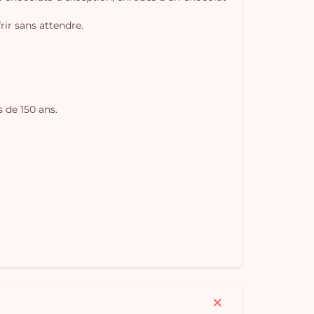
rir sans attendre.
 de 150 ans.
Vo
pan
e
vi