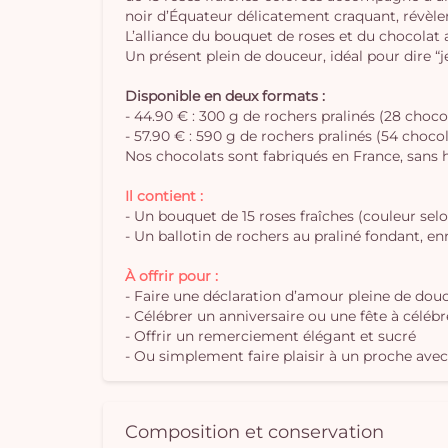
noir d’Équateur délicatement craquant, révèle
L’alliance du bouquet de roses et du chocolat ar
Un présent plein de douceur, idéal pour dire “j
Disponible en deux formats :
- 44.90 € : 300 g de rochers pralinés (28 choco
- 57.90 € : 590 g de rochers pralinés (54 choco
Nos chocolats sont fabriqués en France, sans h
Il contient :
- Un bouquet de 15 roses fraîches (couleur sel
- Un ballotin de rochers au praliné fondant, e
À offrir pour :
- Faire une déclaration d’amour pleine de dou
- Célébrer un anniversaire ou une fête à célé
- Offrir un remerciement élégant et sucré
- Ou simplement faire plaisir à un proche avec 
Composition et conservation