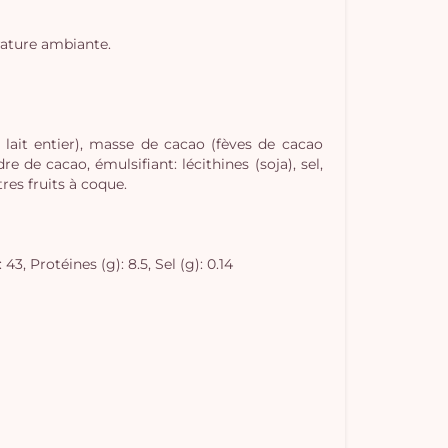
rature ambiante.
 lait entier), masse de cacao (fèves de cacao
e de cacao, émulsifiant: lécithines (soja), sel,
res fruits à coque.
3, Protéines (g): 8.5, Sel (g): 0.14