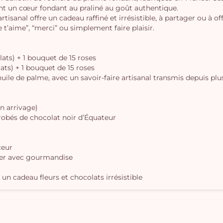
nt un cœur fondant au praliné au goût authentique.
tisanal offre un cadeau raffiné et irrésistible, à partager ou à off
e t’aime”, “merci” ou simplement faire plaisir.
lats) + 1 bouquet de 15 roses
lats) + 1 bouquet de 15 roses
uile de palme, avec un savoir-faire artisanal transmis depuis plus
on arrivage)
nrobés de chocolat noir d’Équateur
ceur
brer avec gourmandise
un cadeau fleurs et chocolats irrésistible