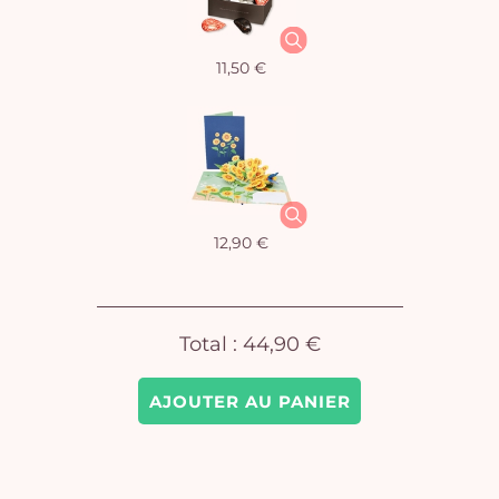
11,50 €
Vo
pan
e
vi
12,90 €
Total :
44,90 €
AJOUTER AU PANIER