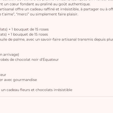
nt un cœur fondant au praliné au goût authentique.
tisanal offre un cadeau raffiné et irrésistible, à partager ou à off
e t’aime”, “merci” ou simplement faire plaisir.
lats) + 1 bouquet de 15 roses
lats) + 1 bouquet de 15 roses
uile de palme, avec un savoir-faire artisanal transmis depuis plus
on arrivage)
nrobés de chocolat noir d’Équateur
ceur
brer avec gourmandise
un cadeau fleurs et chocolats irrésistible