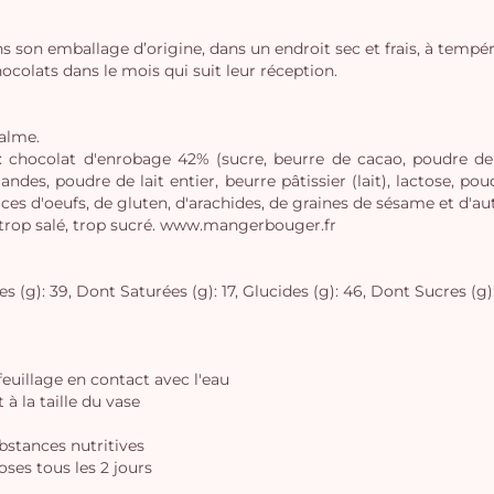
s son emballage d’origine, dans un endroit sec et frais, à tempé
lats dans le mois qui suit leur réception.
palme.
, : chocolat d'enrobage 42% (sucre, beurre de cacao, poudre de
des, poudre de lait entier, beurre pâtissier (lait), lactose, poudr
ces d'oeufs, de gluten, d'arachides, de graines de sésame et d'aut
 trop salé, trop sucré. www.mangerbouger.fr
 (g): 39, Dont Saturées (g): 17, Glucides (g): 46, Dont Sucres (g): 4
 feuillage en contact avec l'eau
à la taille du vase
ubstances nutritives
oses tous les 2 jours