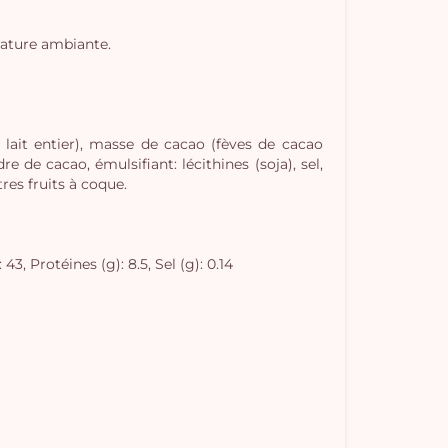
rature ambiante.
 lait entier), masse de cacao (fèves de cacao
e de cacao, émulsifiant: lécithines (soja), sel,
res fruits à coque.
3, Protéines (g): 8.5, Sel (g): 0.14