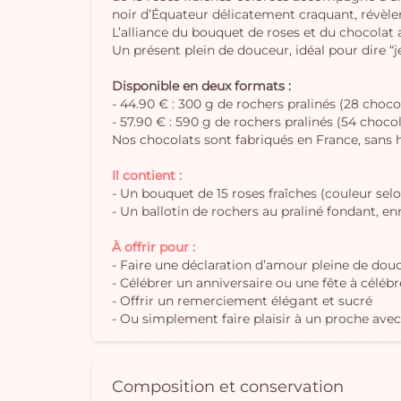
noir d’Équateur délicatement craquant, révèle
L’alliance du bouquet de roses et du chocolat ar
Un présent plein de douceur, idéal pour dire “j
Disponible en deux formats :
- 44.90 € : 300 g de rochers pralinés (28 choco
- 57.90 € : 590 g de rochers pralinés (54 choco
Nos chocolats sont fabriqués en France, sans h
Il contient :
- Un bouquet de 15 roses fraîches (couleur sel
- Un ballotin de rochers au praliné fondant, e
À offrir pour :
- Faire une déclaration d’amour pleine de dou
- Célébrer un anniversaire ou une fête à célé
- Offrir un remerciement élégant et sucré
- Ou simplement faire plaisir à un proche avec 
Composition et conservation