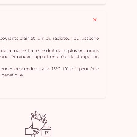
pan
e
vi
s courants d’air et loin du radiateur qui assèche
e de la motte. La terre doit donc plus ou moins
mne. Diminuer l’apport en été et le stopper en
yennes descendent sous 15°C. L’été, il peut être
 bénéfique.