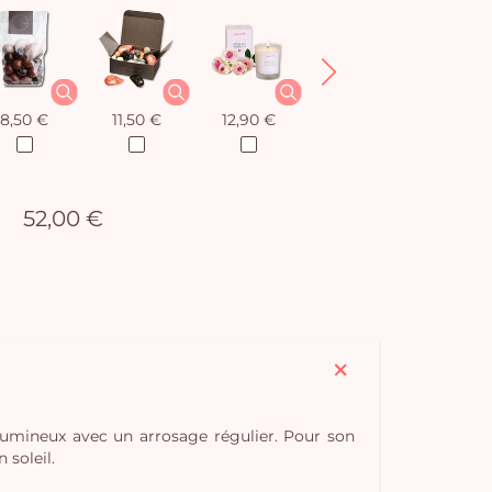
8,50 €
11,50 €
12,90 €
12,90 €
52,00 €
 lumineux avec un arrosage régulier. Pour son
 soleil.
Vo