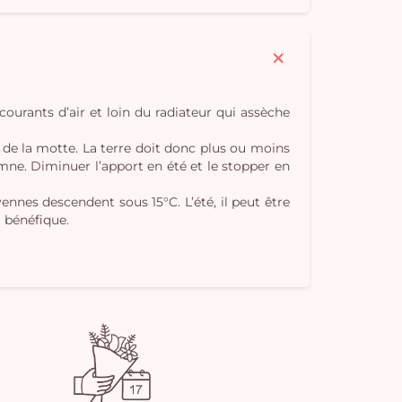
pan
e
vi
s courants d’air et loin du radiateur qui assèche
e de la motte. La terre doit donc plus ou moins
mne. Diminuer l’apport en été et le stopper en
yennes descendent sous 15°C. L’été, il peut être
 bénéfique.