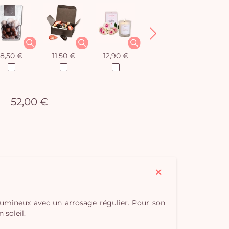
8,50 €
11,50 €
12,90 €
12,90 €
52,00 €
 lumineux avec un arrosage régulier. Pour son
 soleil.
Vo