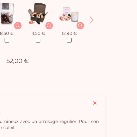
8,50 €
11,50 €
12,90 €
12,90 €
52,00 €
 lumineux avec un arrosage régulier. Pour son
 soleil.
Vo