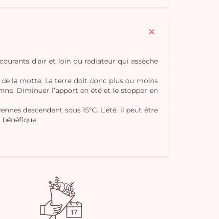
pan
e
vi
s courants d’air et loin du radiateur qui assèche
e de la motte. La terre doit donc plus ou moins
mne. Diminuer l’apport en été et le stopper en
yennes descendent sous 15°C. L’été, il peut être
 bénéfique.