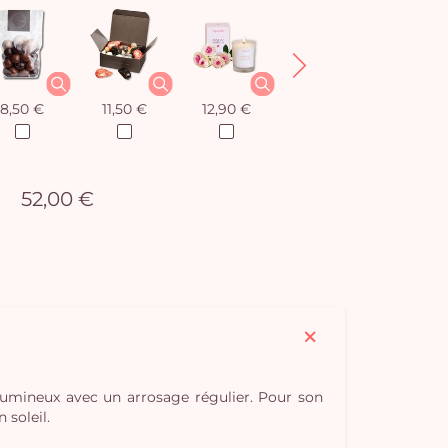
8,50 €
11,50 €
12,90 €
12,90 €
52,00 €
 lumineux avec un arrosage régulier. Pour son
 soleil.
Vo