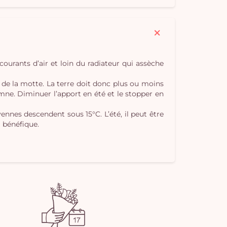
pan
e
vi
s courants d’air et loin du radiateur qui assèche
e de la motte. La terre doit donc plus ou moins
mne. Diminuer l’apport en été et le stopper en
yennes descendent sous 15°C. L’été, il peut être
 bénéfique.