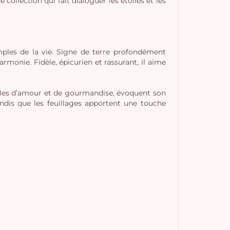
ollection qui fait dialoguer les étoiles et les
mples de la vie. Signe de terre profondément
rmonie. Fidèle, épicurien et rassurant, il aime
les d’amour et de gourmandise, évoquent son
ndis que les feuillages apportent une touche
Vo
pan
e
vi