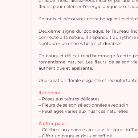
Chaque mois, laissez-vous inspirer par une cré
fleurs, pour célébrer l’énergie unique de chaq
Ce mois-ci, découvrez notre bouquet inspiré 
Deuxième signe du zodiaque, le Taureau inca
connecté à la nature, il s’épanouit au rythme 
s’entourer de choses belles et durables.
Ce bouquet délicat rend hommage à cette per
romantisme naturel. Les fleurs de saison vi
authentique et apaisante.
Une création florale élégante et réconfortante,
Il contient :
– Roses aux teintes délicates
– Fleurs de saison sélectionnées avec soin
– Feuillages variés aux nuances naturelles
À offrir pour :
– Célébrer un anniversaire sous le signe du Ta
– Offrir un bouquet doux et raffiné