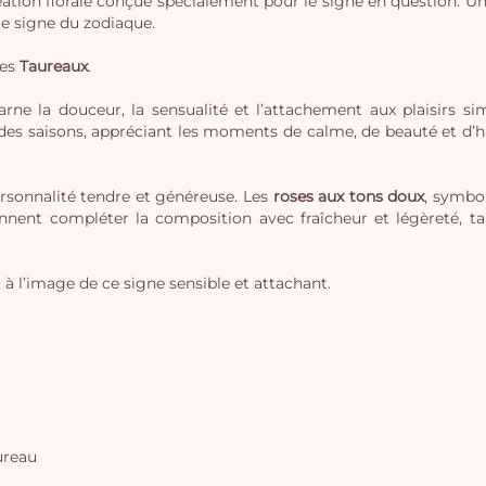
ation florale conçue spécialement pour le signe en question. Une c
ue signe du zodiaque.
des
Taureaux
.
rne la douceur, la sensualité et l’attachement aux plaisirs si
des saisons, appréciant les moments de calme, de beauté et d’ha
sonnalité tendre et généreuse. Les
roses aux tons doux
, symbo
ennent compléter la composition avec fraîcheur et légèreté, ta
 à l’image de ce signe sensible et attachant.
ureau