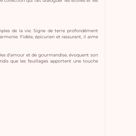
ollection qui fait dialoguer les étoiles et les
mples de la vie. Signe de terre profondément
rmonie. Fidèle, épicurien et rassurant, il aime
les d’amour et de gourmandise, évoquent son
ndis que les feuillages apportent une touche
Vo
pan
e
vi