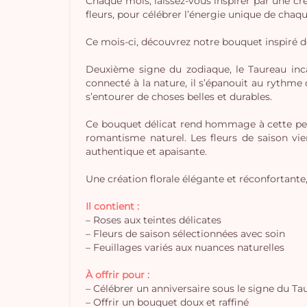
Chaque mois, laissez-vous inspirer par une cré
fleurs, pour célébrer l’énergie unique de chaq
Ce mois-ci, découvrez notre bouquet inspiré 
Deuxième signe du zodiaque, le Taureau inca
connecté à la nature, il s’épanouit au rythme 
s’entourer de choses belles et durables.
Ce bouquet délicat rend hommage à cette per
romantisme naturel. Les fleurs de saison vi
authentique et apaisante.
Une création florale élégante et réconfortante,
Il contient :
– Roses aux teintes délicates
– Fleurs de saison sélectionnées avec soin
– Feuillages variés aux nuances naturelles
À offrir pour :
– Célébrer un anniversaire sous le signe du Ta
– Offrir un bouquet doux et raffiné