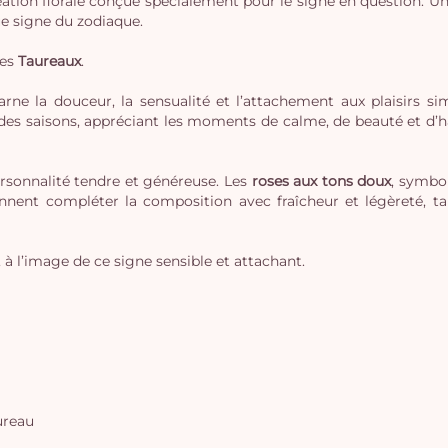
ation florale conçue spécialement pour le signe en question. Une c
ue signe du zodiaque.
des
Taureaux
.
rne la douceur, la sensualité et l’attachement aux plaisirs si
des saisons, appréciant les moments de calme, de beauté et d’ha
sonnalité tendre et généreuse. Les
roses aux tons doux
, symbo
ennent compléter la composition avec fraîcheur et légèreté, ta
 à l’image de ce signe sensible et attachant.
ureau