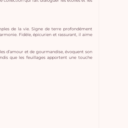
ollection qui fait dialoguer les étoiles et les
mples de la vie. Signe de terre profondément
rmonie. Fidèle, épicurien et rassurant, il aime
les d’amour et de gourmandise, évoquent son
ndis que les feuillages apportent une touche
Vo
pan
e
vi