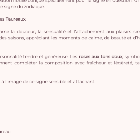
ation florale conçue spécialement pour le signe en question. Une c
ue signe du zodiaque.
des
Taureaux
.
rne la douceur, la sensualité et l’attachement aux plaisirs si
des saisons, appréciant les moments de calme, de beauté et d’ha
sonnalité tendre et généreuse. Les
roses aux tons doux
, symbo
ennent compléter la composition avec fraîcheur et légèreté, ta
 à l’image de ce signe sensible et attachant.
ureau