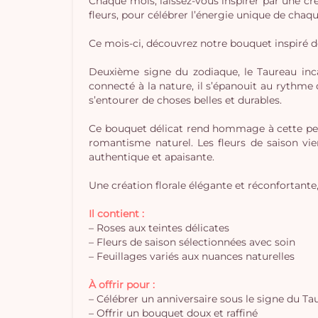
Chaque mois, laissez-vous inspirer par une cré
fleurs, pour célébrer l’énergie unique de chaq
Ce mois-ci, découvrez notre bouquet inspiré 
Deuxième signe du zodiaque, le Taureau inca
connecté à la nature, il s’épanouit au rythme 
s’entourer de choses belles et durables.
Ce bouquet délicat rend hommage à cette per
romantisme naturel. Les fleurs de saison vi
authentique et apaisante.
Une création florale élégante et réconfortante,
Il contient :
– Roses aux teintes délicates
– Fleurs de saison sélectionnées avec soin
– Feuillages variés aux nuances naturelles
À offrir pour :
– Célébrer un anniversaire sous le signe du Ta
– Offrir un bouquet doux et raffiné