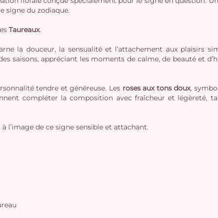
ation florale conçue spécialement pour le signe en question. Une c
ue signe du zodiaque.
des
Taureaux
.
rne la douceur, la sensualité et l’attachement aux plaisirs si
des saisons, appréciant les moments de calme, de beauté et d’ha
sonnalité tendre et généreuse. Les
roses aux tons doux
, symbo
ennent compléter la composition avec fraîcheur et légèreté, ta
 à l’image de ce signe sensible et attachant.
ureau