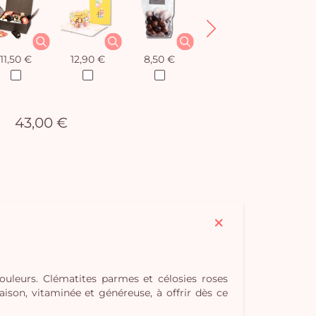
11,50 €
12,90 €
8,50 €
12,90 €
43,00 €
couleurs. Clématites parmes et célosies roses
ison, vitaminée et généreuse, à offrir dès ce
Vo